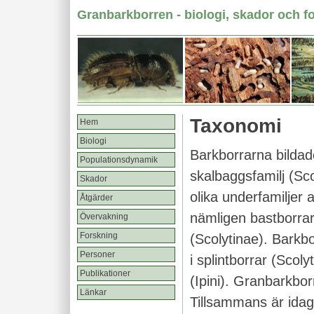
Granbarkborren - biologi, skador och f
Taxonomi
Hem
Biologi
Barkborrarna bildad
Populationsdynamik
skalbaggsfamilj (Sc
Skador
olika underfamiljer 
Åtgärder
nämligen bastborrar
Övervakning
Forskning
(Scolytinae). Barkb
Personer
i splintborrar (Scol
Publikationer
(Ipini). Granbarkbor
Länkar
Tillsammans är idag