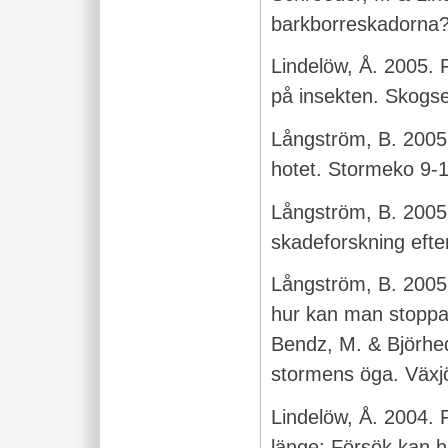
barkborreskadorna?
Lindelöw, Å. 2005. 
på insekten. Skogs
Långström, B. 2005
hotet. Stormeko 9-1
Långström, B. 2005.
skadeforskning efte
Långström, B. 2005
hur kan man stoppa
Bendz, M. & Björhed
stormens öga. Växjö
Lindelöw, Å. 2004. 
länge: Försök kan h