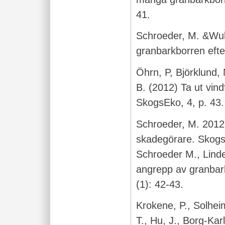
41.
Schroeder, M. &Wulf
granbarkborren efte
Öhrn, P, Björklund,
B. (2012) Ta ut vindf
SkogsEko, 4, p. 43
Schroeder, M. 201
skadegörare. Skogs
Schroeder M., Lind
angrepp av granbar
(1): 42-43.
Krokene, P., Solheim
T., Hu, J., Borg-Kar