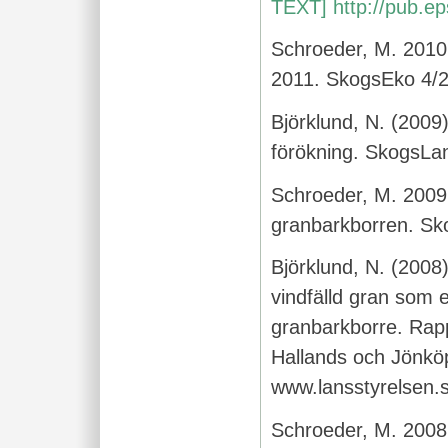
TEXT]
http://pub.ep
Schroeder, M. 2010.
2011. SkogsEko 4/
Björklund, N. (200
förökning. SkogsLand
Schroeder, M. 2009. 
granbarkborren. Sk
Björklund, N. (2008
vindfälld gran som
granbarkborre. Rappo
Hallands och Jönköp
www.lansstyrelsen.s
Schroeder, M. 2008.