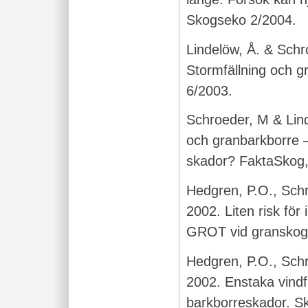
Skogseko 2/2004.
Lindelöw, Å. & Schr
Stormfällning och g
6/2003.
Schroeder, M & Lind
och granbarkborre – 
skador? FaktaSkog,
Hedgren, P.O., Schr
2002. Liten risk för
GROT vid granskog.
Hedgren, P.O., Schr
2002. Enstaka vindfä
barkborreskador. Sk