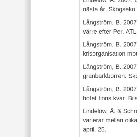
Lindelöw, Å. 2007. 
nästa år. Skogseko 
Långström, B. 2007
värre efter Per. AT
Långström, B. 2007
krisorganisation mo
Långström, B. 2007.
granbarkborren. Sko
Långström, B. 2007
hotet finns kvar. Bil
Lindelöw, Å. & Sch
varierar mellan oli
april, 25.