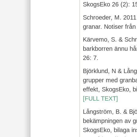
SkogsEko 26 (2): 1
Schroeder, M. 2011.
granar. Notiser frå
Kärvemo, S. & Schro
barkborren ännu hå
26: 7.
Björklund, N & Lån
grupper med granbar
effekt, SkogsEko, bi
[FULL TEXT]
Långström, B. & Bjö
bekämpningen av gr
SkogsEko, bilaga in