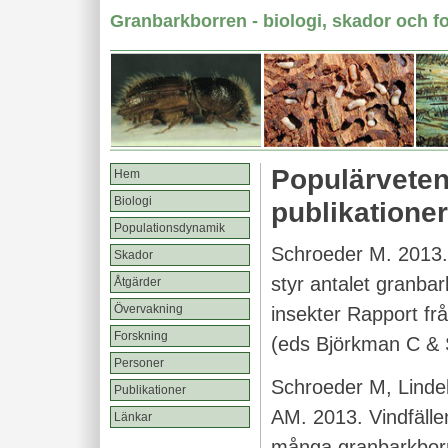
Granbarkborren - biologi, skador och f
Populärveten
Hem
Biologi
publikationer
Populationsdynamik
Schroeder M. 2013.
Skador
styr antalet granba
Åtgärder
Övervakning
insekter Rapport fr
Forskning
(eds Björkman C & S
Personer
Schroeder M, Linde
Publikationer
AM. 2013. Vindfälle
Länkar
många granbarkborra