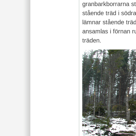
granbarkborrarna s
stående träd i södr
lämnar stående träd
ansamlas i förnan r
träden.