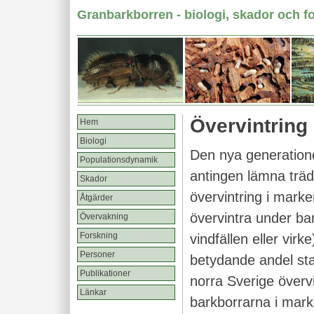
Granbarkborren - biologi, skador och f
Övervintring
Hem
Biologi
Den nya generation
Populationsdynamik
antingen lämna träd
Skador
övervintring i marke
Åtgärder
övervintra under bar
Övervakning
Forskning
vindfällen eller virke
Personer
betydande andel sta
Publikationer
norra Sverige överv
Länkar
barkborrarna i mar