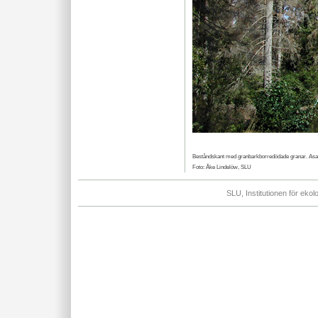
Beståndskant med granbarkborredödade granar. Asa
Foto: Åke Lindelöw, SLU
SLU, Institutionen för eko