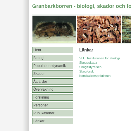
Granbarkborren - biologi, skador och f
Länkar
Hem
Biologi
SLU, Institutionen för ekologi
Skogsskada
Populationsdynamik
Skogsstyrelsen
Skogforsk
Skador
Kemikalieinspektionen
Åtgärder
Övervakning
Forskning
Personer
Publikationer
Länkar