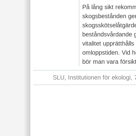
På lång sikt rekomm
skogsbestånden ge
skogsskötselåtgärd
beståndsvårdande gal
vitalitet upprätthål
omloppstiden. Vid h
bör man vara försikt
SLU, Institutionen för ekologi