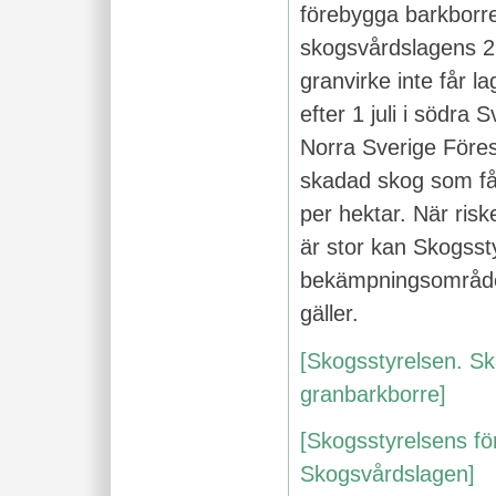
förebygga barkborr
skogsvårdslagens 29
granvirke inte får la
efter 1 juli i södra S
Norra Sverige Före
skadad skog som får
per hektar. När ris
är stor kan Skogsst
bekämpningsområde i
gäller.
[Skogsstyrelsen. Sk
granbarkborre]
[Skogsstyrelsens för
Skogsvårdslagen]