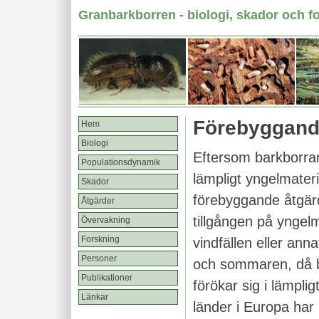
Granbarkborren - biologi, skador och f
Förebyggand
Hem
Biologi
Eftersom barkborrar
Populationsdynamik
lämpligt yngelmateri
Skador
förebyggande åtgärd
Åtgärder
tillgången på yngelm
Övervakning
Forskning
vindfällen eller ann
Personer
och sommaren, då b
Publikationer
förökar sig i lämpligt
Länkar
länder i Europa har 