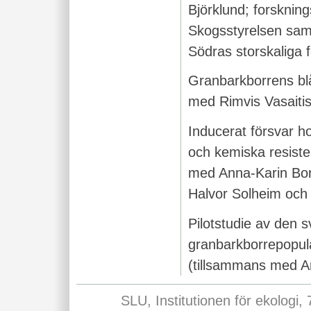
Björklund; forsknin
Skogsstyrelsen sam
Södras storskaliga 
Granbarkborrens bl
med Rimvis Vasaitis
Inducerat försvar h
och kemiska resist
med Anna-Karin Borg
Halvor Solheim och
Pilotstudie av den 
granbarkborrepopula
(tillsammans med 
SLU, Institutionen för ekologi