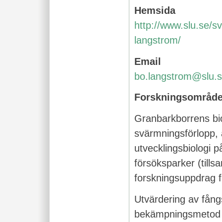
Hemsida
http://www.slu.se/sv
langstrom/
Email
bo.langstrom@slu.
Forskningsområd
Granbarkborrens bio
svärmningsförlopp,
utvecklingsbiologi 
försöksparker (til
forskningsuppdrag f
Utvärdering av fån
bekämpningsmetod 