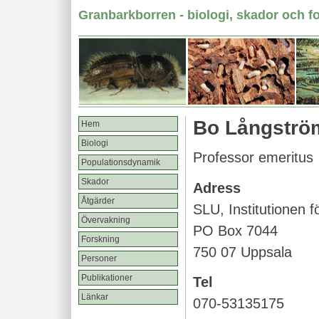
Granbarkborren - biologi, skador och f
Bo Långströ
Hem
Biologi
Professor emeritus
Populationsdynamik
Skador
Adress
Åtgärder
SLU, Institutionen f
Övervakning
PO Box 7044
Forskning
750 07 Uppsala
Personer
Publikationer
Tel
Länkar
070-53135175