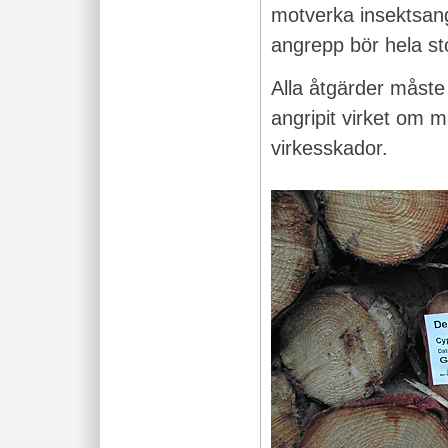
motverka insektsang
angrepp bör hela s
Alla åtgärder måste
angripit virket om 
virkesskador.