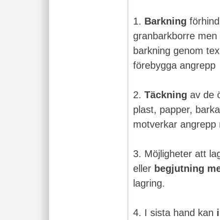
1.
Barkning
förhind
granbarkborre men d
barkning genom tex 
förebygga angrep
2.
Täckning
av de ö
plast, papper, barka
motverkar angrepp 
3. Möjligheter att l
eller
begjutning me
lagring.
4. I sista hand kan