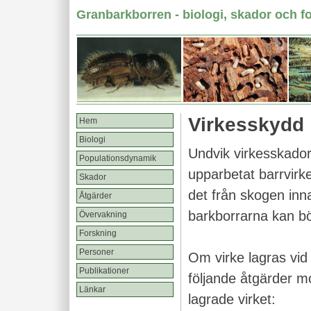
Granbarkborren - biologi, skador och f
Virkesskydd
Hem
Biologi
Undvik virkesskador 
Populationsdynamik
upparbetat barrvirk
Skador
det från skogen inn
Åtgärder
barkborrarna kan b
Övervakning
Forskning
Personer
Om virke lagras vid
Publikationer
följande åtgärder m
Länkar
lagrade virket: