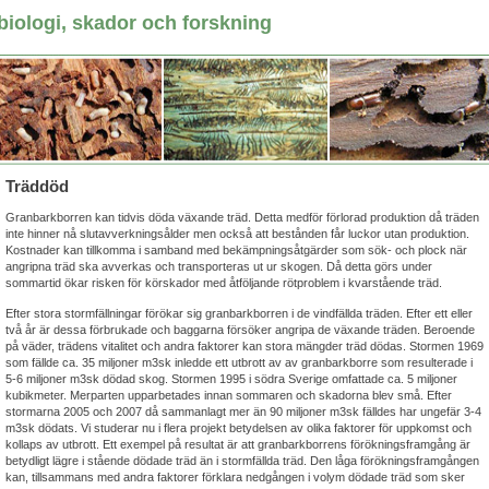
biologi, skador och forskning
Träddöd
Granbarkborren kan tidvis döda växande träd. Detta medför förlorad produktion då träden
inte hinner nå slutavverkningsålder men också att bestånden får luckor utan produktion.
Kostnader kan tillkomma i samband med bekämpningsåtgärder som sök- och plock när
angripna träd ska avverkas och transporteras ut ur skogen. Då detta görs under
sommartid ökar risken för körskador med åtföljande rötproblem i kvarstående träd.
Efter stora stormfällningar förökar sig granbarkborren i de vindfällda träden. Efter ett eller
två år är dessa förbrukade och baggarna försöker angripa de växande träden. Beroende
på väder, trädens vitalitet och andra faktorer kan stora mängder träd dödas. Stormen 1969
som fällde ca. 35 miljoner m3sk inledde ett utbrott av av granbarkborre som resulterade i
5-6 miljoner m3sk dödad skog. Stormen 1995 i södra Sverige omfattade ca. 5 miljoner
kubikmeter. Merparten upparbetades innan sommaren och skadorna blev små. Efter
stormarna 2005 och 2007 då sammanlagt mer än 90 miljoner m3sk fälldes har ungefär 3-4
m3sk dödats. Vi studerar nu i flera projekt betydelsen av olika faktorer för uppkomst och
kollaps av utbrott. Ett exempel på resultat är att granbarkborrens förökningsframgång är
betydligt lägre i stående dödade träd än i stormfällda träd. Den låga förökningsframgången
kan, tillsammans med andra faktorer förklara nedgången i volym dödade träd som sker