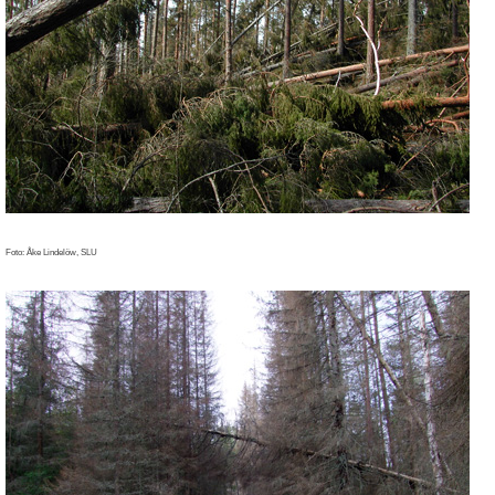
Foto: Åke Lindelöw, SLU