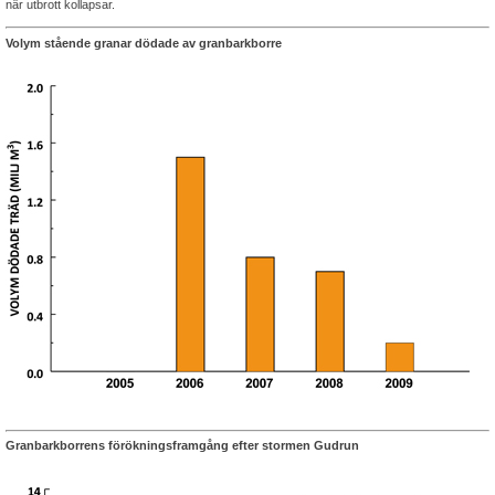
när utbrott kollapsar.
Volym stående granar dödade av granbarkborre
Granbarkborrens förökningsframgång efter stormen Gudrun