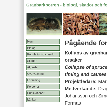
Granbarkborren - biologi, skador och f
Pågående for
Hem
Biologi
Kollaps av granbar
Populationsdynamik
orsaker
Skador
Collapse of spruce
Åtgärder
timing and causes
Övervakning
Forskning
Projektledare:
Mar
Personer
Medverkande:
Dra
Publikationer
Johansson och Si
Länkar
Formas