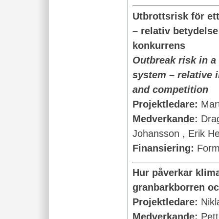
Utbrottsrisk för e
– relativ betydelse
konkurrens
Outbreak risk in a
system – relative 
and competition
Projektledare:
Mar
Medverkande:
Dra
Johansson , Erik He
Finansiering:
For
Hur påverkar klim
granbarkborren oc
Projektledare:
Nikl
Medverkande:
Pet